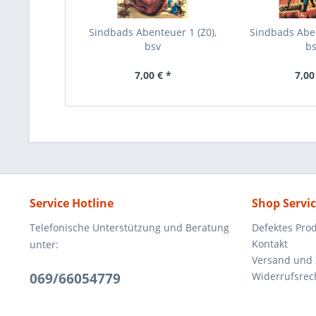
Sindbads Abenteuer 1 (Z0),
Sindbads Aben
bsv
b
7,00 € *
7,00
Service Hotline
Shop Servi
Telefonische Unterstützung und Beratung
Defektes Pro
Kontakt
unter:
Versand und
069/66054779
Widerrufsrec