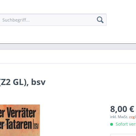
(Z2 GL), bsv
8,00 €
inkl. MwSt.
zzg
Sofort ver