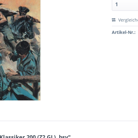
Vergleic
Artikel-Nr.:
lassiker 200 (Z2 GL), bsv"