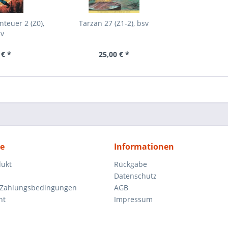
teuer 2 (Z0),
Tarzan 27 (Z1-2), bsv
sv
 € *
25,00 € *
ce
Informationen
dukt
Rückgabe
Datenschutz
 Zahlungsbedingungen
AGB
ht
Impressum