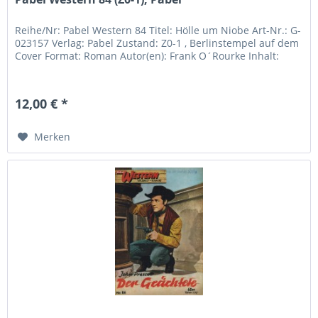
Reihe/Nr: Pabel Western 84 Titel: Hölle um Niobe Art-Nr.: G-
023157 Verlag: Pabel Zustand: Z0-1 , Berlinstempel auf dem
Cover Format: Roman Autor(en): Frank O´Rourke Inhalt:
12,00 € *
Merken