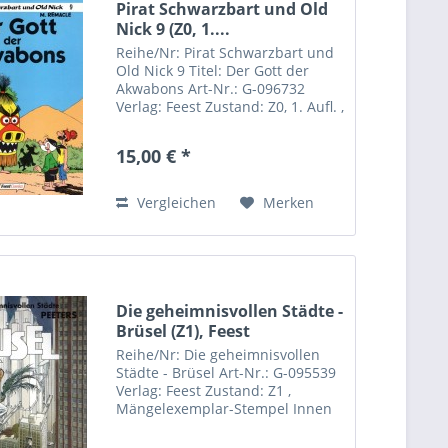
Pirat Schwarzbart und Old
Nick 9 (Z0, 1....
Reihe/Nr: Pirat Schwarzbart und
Old Nick 9 Titel: Der Gott der
Akwabons Art-Nr.: G-096732
Verlag: Feest Zustand: Z0, 1. Aufl. ,
Format: Softcover Autor(en): M.
Remacle Inhalt:
15,00 € *
Vergleichen
Merken
Die geheimnisvollen Städte -
Brüsel (Z1), Feest
Reihe/Nr: Die geheimnisvollen
Städte - Brüsel Art-Nr.: G-095539
Verlag: Feest Zustand: Z1 ,
Mängelexemplar-Stempel Innen
Format: Softcover Autor(en):
Schuiten, Peeters Inhalt: Rapide