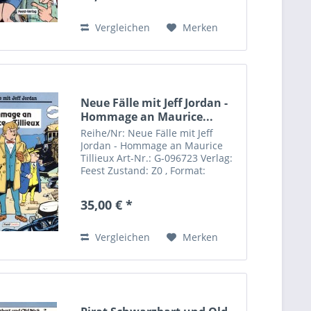
Vergleichen
Merken
Neue Fälle mit Jeff Jordan -
Hommage an Maurice...
Reihe/Nr: Neue Fälle mit Jeff
Jordan - Hommage an Maurice
Tillieux Art-Nr.: G-096723 Verlag:
Feest Zustand: Z0 , Format:
Softcover Autor(en): F. Walthery,
Tillieux Besonderheiten: Errata
35,00 € *
Zettel (Druckfehler Tilleux)
vorhanden
Vergleichen
Merken