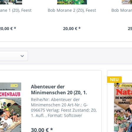
ne 1 (Z0), Feest
Bob Morane 2 (Z0), Feest
Bob Morane
20,00 € *
20,00 € *
25
NEU
Abenteuer der
Minimenschen 20 (Z0, 1.
Aufl.),...
Reihe/Nr: Abenteuer der
Minimenschen 20 Art-Nr.: G-
096675 Verlag: Feest Zustand: Z0,
1. Aufl. , Format: Softcover
Autor(en): Seron Besonderheiten:
1. Auflage
30,00 € *