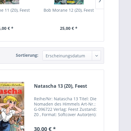
 11 (Z0), Feest
Bob Morane 12 (Z0), Feest
Serge Mora
F
,00 € *
25,00 € *
29,
Sortierung:
Natascha 13 (Z0), Feest
Reihe/Nr: Natascha 13 Titel: Die
Nomaden des Himmels Art-Nr.:
G-096722 Verlag: Feest Zustand:
Z0 , Format: Softcover Autor(en):
F. Walthery u.a.
30,00 € *