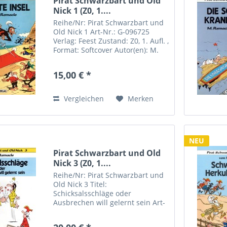
Pirat Schwarzbart und Old
Nick 1 (Z0, 1....
Reihe/Nr: Pirat Schwarzbart und
Old Nick 1 Art-Nr.: G-096725
Verlag: Feest Zustand: Z0, 1. Aufl. ,
Format: Softcover Autor(en): M.
Remacle Inhalt:
15,00 € *
Vergleichen
Merken
NEU
Pirat Schwarzbart und Old
Nick 3 (Z0, 1....
Reihe/Nr: Pirat Schwarzbart und
Old Nick 3 Titel:
Schicksalsschläge oder
Ausbrechen will gelernt sein Art-
Nr.: G-096727 Verlag: Feest
Zustand: Z0, 1. Aufl. , Format: