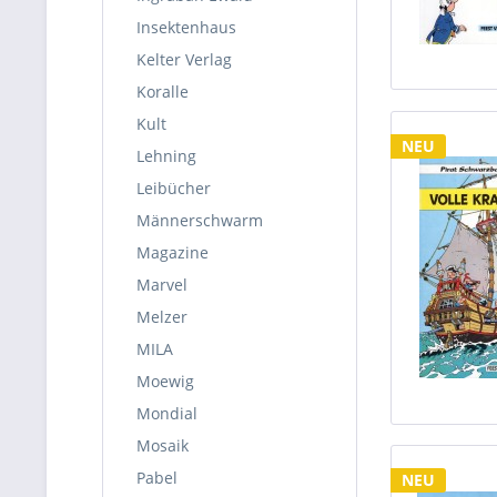
Insektenhaus
Kelter Verlag
Koralle
Kult
NEU
Lehning
Leibücher
Männerschwarm
Magazine
Marvel
Melzer
MILA
Moewig
Mondial
Mosaik
Pabel
NEU