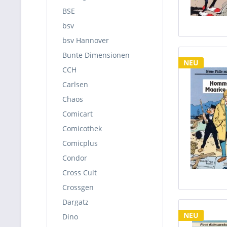
BSE
bsv
bsv Hannover
Bunte Dimensionen
NEU
CCH
Carlsen
Chaos
Comicart
Comicothek
Comicplus
Condor
Cross Cult
Crossgen
Dargatz
NEU
Dino