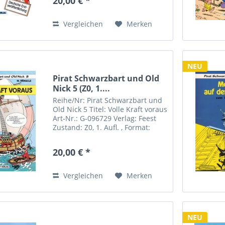
20,00 € *
Softcover Autor(en): M. Remacle
Inhalt:
Vergleichen
Merken
NEU
Pirat Schwarzbart und Old
Nick 5 (Z0, 1....
Reihe/Nr: Pirat Schwarzbart und
Old Nick 5 Titel: Volle Kraft voraus
Art-Nr.: G-096729 Verlag: Feest
Zustand: Z0, 1. Aufl. , Format:
Softcover Autor(en): M. Remacle
Inhalt:
20,00 € *
Vergleichen
Merken
NEU