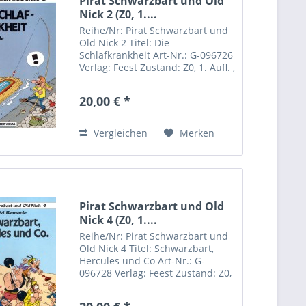
Pirat Schwarzbart und Old
Nick 2 (Z0, 1....
Reihe/Nr: Pirat Schwarzbart und
Old Nick 2 Titel: Die
Schlafkrankheit Art-Nr.: G-096726
Verlag: Feest Zustand: Z0, 1. Aufl. ,
Format: Softcover Autor(en): M.
Remacle
20,00 € *
Vergleichen
Merken
Pirat Schwarzbart und Old
Nick 4 (Z0, 1....
Reihe/Nr: Pirat Schwarzbart und
Old Nick 4 Titel: Schwarzbart,
Hercules und Co Art-Nr.: G-
096728 Verlag: Feest Zustand: Z0,
1. Aufl. , Format: Softcover
Autor(en): M. Remacle