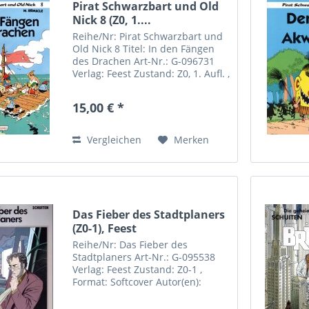
Pirat Schwarzbart und Old
Nick 8 (Z0, 1....
Reihe/Nr: Pirat Schwarzbart und
Old Nick 8 Titel: In den Fängen
des Drachen Art-Nr.: G-096731
Verlag: Feest Zustand: Z0, 1. Aufl. ,
mit Mängelexemplarmarkierung
am oberen Rand Format:
15,00 € *
Softcover Autor(en): M. Remacle
Vergleichen
Merken
Das Fieber des Stadtplaners
(Z0-1), Feest
Reihe/Nr: Das Fieber des
Stadtplaners Art-Nr.: G-095538
Verlag: Feest Zustand: Z0-1 ,
Format: Softcover Autor(en):
Peeters, Schuiten Inhalt: