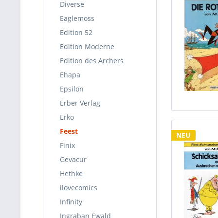
Diverse
Eaglemoss
Edition 52
Edition Moderne
Edition des Archers
Ehapa
Epsilon
Erber Verlag
Erko
Feest
NEU
Finix
Gevacur
Hethke
ilovecomics
Infinity
Ingraban Ewald