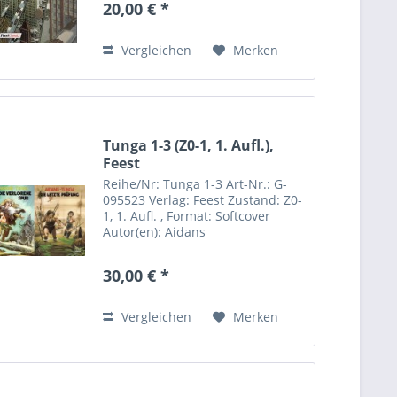
20,00 € *
wendet sich die Stadt Brüsel der
Moderne zu:...
Vergleichen
Merken
Tunga 1-3 (Z0-1, 1. Aufl.),
Feest
Reihe/Nr: Tunga 1-3 Art-Nr.: G-
095523 Verlag: Feest Zustand: Z0-
1, 1. Aufl. , Format: Softcover
Autor(en): Aidans
30,00 € *
Vergleichen
Merken