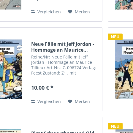
Vergleichen
Merken
NEU
Neue Fälle mit Jeff Jordan -
Hommage an Maurice...
Reihe/Nr: Neue Fälle mit Jeff
Jordan - Hommage an Maurice
Tillieux Art-Nr.: G-096724 Verlag:
Feest Zustand: Z1 , mit
Mängelmakierung Format:
Softcover Autor(en): F. Walthery,
10,00 € *
Tillieux
Vergleichen
Merken
NEU