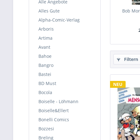
Alle Angebote
Alles Gute
Bob Mora
Alpha-Comic-Verlag
Arboris
Artima
Avant
Bahoe
Filtern
Bangro
Bastei
BD Must
NEU
Bocola
Boiselle - Löhmann
Boiselle&Ellert
Bonelli Comics
Bozzesi
Breling