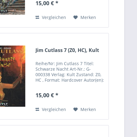
15,00 € *
Riemannstrasse 31 04107 Leipzig
Deutschland Rufen...
Vergleichen
Merken
Jim Cutlass 7 (Z0, HC), Kult
Reihe/Nr: Jim Cutlass 7 Titel:
Schwarze Nacht Art-Nr.: G-
000338 Verlag: Kult Zustand: Z0,
HC , Format: Hardcover Autor(en):
Giraud, Rossi Inhalt: Hersteller:
Kult Comics Sebastian Röpke
15,00 € *
Riemannstrasse 31 04107 Leipzig
Deutschland Rufen...
Vergleichen
Merken