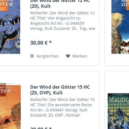
Der Wind der Götter 12 HC
(Z0), Kult
Reihe/Nr: Der Wind der Götter 12
HC Titel: Von Angesicht zu
Angesicht Art-Nr.: G-094439
Verlag: Kult Zustand: Z0 , Top, wie
neu Format: Hardcover Autor(en):
Cothias, Gioux Hersteller: Kult
30,00 € *
Comics Sebastian Röpke
Riemannstrasse 31 04107...
Vergleichen
Merken
Der Wind der Götter 15 HC
(Z0, OVP), Kult
Reihe/Nr: Der Wind der Götter 15
HC Titel: Die wundersame Reise
Art-Nr.: G-094441 Verlag: Kult
Zustand: Z0, OVP , Format:
Hardcover Autor(en): Cothias,
Gioux Inhalt: Hersteller: Kult