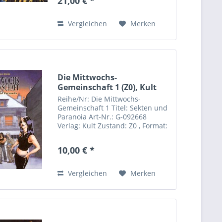
21,00 € *
Leipzig Deutschland Rufen Sie
uns an: +49...
Vergleichen
Merken
Die Mittwochs-
Gemeinschaft 1 (Z0), Kult
Reihe/Nr: Die Mittwochs-
Gemeinschaft 1 Titel: Sekten und
Paranoia Art-Nr.: G-092668
Verlag: Kult Zustand: Z0 , Format:
Hardcover Autor(en): Sergio Bleda
Hersteller: Kult Comics Sebastian
10,00 € *
Röpke Riemannstrasse 31 04107
Leipzig Deutschland...
Vergleichen
Merken