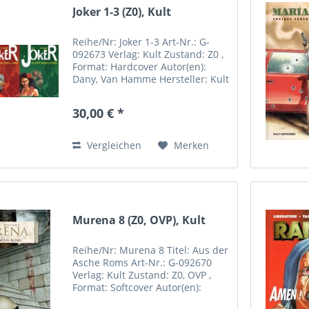
Joker 1-3 (Z0), Kult
Reihe/Nr: Joker 1-3 Art-Nr.: G-
092673 Verlag: Kult Zustand: Z0 ,
Format: Hardcover Autor(en):
Dany, Van Hamme Hersteller: Kult
Comics Sebastian Röpke
Riemannstrasse 31 04107 Leipzig
30,00 € *
Deutschland Rufen Sie uns an:
+49 (0)171-7939942...
Vergleichen
Merken
Murena 8 (Z0, OVP), Kult
Reihe/Nr: Murena 8 Titel: Aus der
Asche Roms Art-Nr.: G-092670
Verlag: Kult Zustand: Z0, OVP ,
Format: Softcover Autor(en):
Dufaux, Delaby Inhalt: Diese Serie