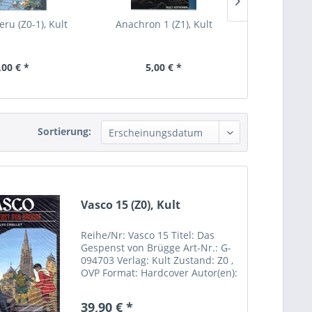
ru (Z0-1), Kult
Anachron 1 (Z1), Kult
Anachron 
,00 € *
5,00 € *
5,
Sortierung:
Vasco 15 (Z0), Kult
Reihe/Nr: Vasco 15 Titel: Das
Gespenst von Brügge Art-Nr.: G-
094703 Verlag: Kult Zustand: Z0 ,
OVP Format: Hardcover Autor(en):
Gilles Chailett Inhalt: Hersteller:
Kult Comics Sebastian Röpke
39,90 € *
Riemannstrasse 31 04107 Leipzig