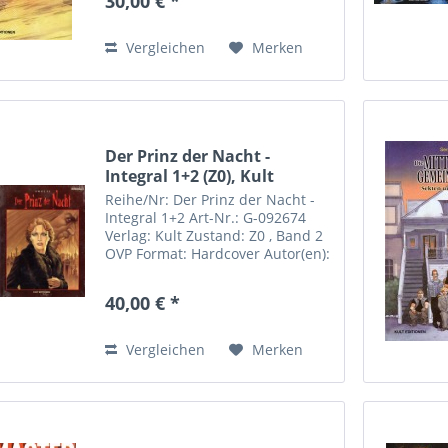
30,00 € *
Comics Sebastian Röpke
Riemannstrasse 31 04107
Leipzig...
Vergleichen
Merken
Der Prinz der Nacht -
Integral 1+2 (Z0), Kult
Reihe/Nr: Der Prinz der Nacht -
Integral 1+2 Art-Nr.: G-092674
Verlag: Kult Zustand: Z0 , Band 2
OVP Format: Hardcover Autor(en):
Swolfs Inhalt: Seit Jahrhunderten
ist das Geschlecht der
40,00 € *
Rougemonts verflucht. Ein
blutrünstiger Vampir...
Vergleichen
Merken