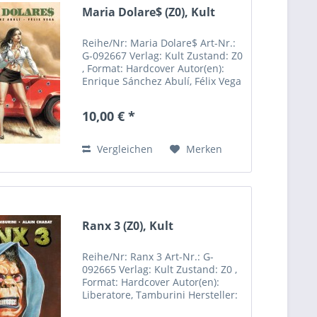
Maria Dolare$ (Z0), Kult
Reihe/Nr: Maria Dolare$ Art-Nr.:
G-092667 Verlag: Kult Zustand: Z0
, Format: Hardcover Autor(en):
Enrique Sánchez Abulí, Félix Vega
Inhalt: Hersteller: Kult Comics
Sebastian Röpke Riemannstrasse
10,00 € *
31 04107 Leipzig Deutschland
Rufen Sie uns...
Vergleichen
Merken
Ranx 3 (Z0), Kult
Reihe/Nr: Ranx 3 Art-Nr.: G-
092665 Verlag: Kult Zustand: Z0 ,
Format: Hardcover Autor(en):
Liberatore, Tamburini Hersteller:
Kult Comics Sebastian Röpke