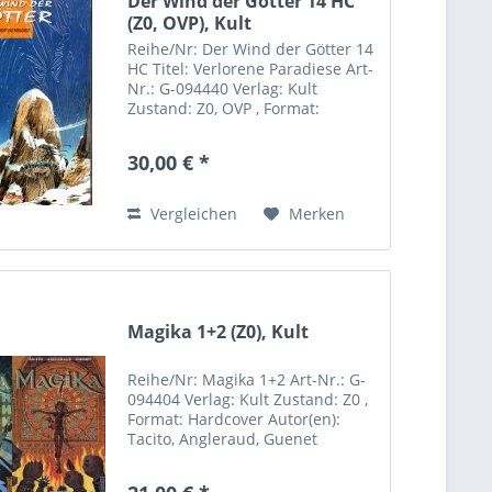
Der Wind der Götter 14 HC
(Z0, OVP), Kult
Reihe/Nr: Der Wind der Götter 14
HC Titel: Verlorene Paradiese Art-
Nr.: G-094440 Verlag: Kult
Zustand: Z0, OVP , Format:
Hardcover Autor(en): Cothias,
Gioux Inhalt: Hersteller: Kult
30,00 € *
Comics Sebastian Röpke
Riemannstrasse 31 04107
Leipzig...
Vergleichen
Merken
Magika 1+2 (Z0), Kult
Reihe/Nr: Magika 1+2 Art-Nr.: G-
094404 Verlag: Kult Zustand: Z0 ,
Format: Hardcover Autor(en):
Tacito, Angleraud, Guenet
Hersteller: Kult Comics Sebastian
Röpke Riemannstrasse 31 04107