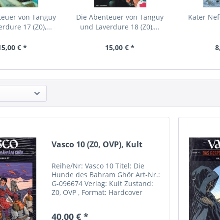
teuer von Tanguy
Die Abenteuer von Tanguy
Kater Nefe
rdure 17 (Z0),...
und Laverdure 18 (Z0),...
15,00 € *
15,00 € *
8
Vasco 10 (Z0, OVP), Kult
Reihe/Nr: Vasco 10 Titel: Die
Hunde des Bahram Ghör Art-Nr.:
G-096674 Verlag: Kult Zustand:
Z0, OVP , Format: Hardcover
Autor(en): Gilles Chailett
Hersteller: Kult Comics Sebastian
40,00 € *
Röpke Riemannstrasse 31 DE-