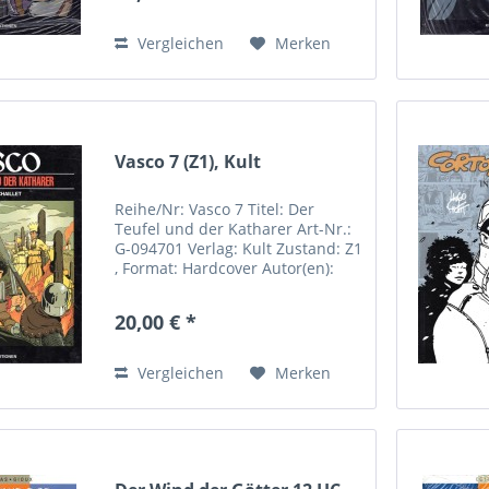
04107 Leipzig...
Vergleichen
Merken
Vasco 7 (Z1), Kult
Reihe/Nr: Vasco 7 Titel: Der
Teufel und der Katharer Art-Nr.:
G-094701 Verlag: Kult Zustand: Z1
, Format: Hardcover Autor(en):
Gilles Chailett Hersteller: Kult
Comics Sebastian Röpke
20,00 € *
Riemannstrasse 31 04107 Leipzig
Deutschland Rufen Sie...
Vergleichen
Merken