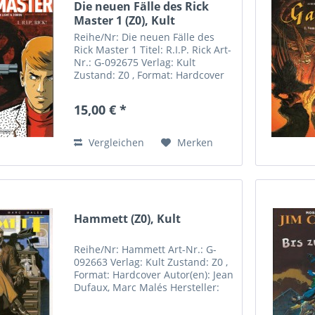
Die neuen Fälle des Rick
Master 1 (Z0), Kult
Reihe/Nr: Die neuen Fälle des
Rick Master 1 Titel: R.I.P. Rick Art-
Nr.: G-092675 Verlag: Kult
Zustand: Z0 , Format: Hardcover
Autor(en): Zidrou, Simon Van
Liemt Inhalt: Seit 1963 war die
15,00 € *
Serie Rick Master ein
Dauerbrenner. Mt...
Vergleichen
Merken
Hammett (Z0), Kult
Reihe/Nr: Hammett Art-Nr.: G-
092663 Verlag: Kult Zustand: Z0 ,
Format: Hardcover Autor(en): Jean
Dufaux, Marc Malés Hersteller:
Kult Comics Sebastian Röpke
Riemannstrasse 31 04107 Leipzig