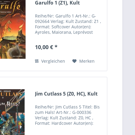
Garulfo 1 (Z1), Kult
Reihe/Nr: Garulfo 1 Art-Nr.: G-
092664 Verlag: Kult Zustand: Z1 ,
Format: Softcover Autor(en):
Ayroles, Maiorana, Leprévost
Inhalt: Hersteller: Kult Comics
Sebastian Röpke Riemannstrasse
10,00 € *
31 04107 Leipzig Deutschland
Rufen Sie uns an: +49...
Vergleichen
Merken
Jim Cutlass 5 (Z0, HC), Kult
Reihe/Nr: Jim Cutlass 5 Titel: Bis
zum Hals! Art-Nr.: G-000336
Verlag: Kult Zustand: Z0, HC ,
Format: Hardcover Autor(en):
Giraud, Rossi Inhalt: Hersteller:
Kult Comics Sebastian Röpke