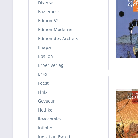
Diverse
Eaglemoss
Edition 52
Edition Moderne
Edition des Archers
Ehapa
Epsilon
Erber Verlag
Erko
Feest
Finix
Gevacur
Hethke
ilovecomics
Infinity
Ingraban Ewald