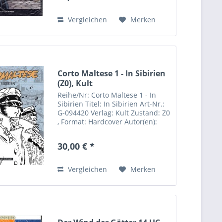
Deutschland...
Vergleichen
Merken
Corto Maltese 1 - In Sibirien
(Z0), Kult
Reihe/Nr: Corto Maltese 1 - In
Sibirien Titel: In Sibirien Art-Nr.:
G-094420 Verlag: Kult Zustand: Z0
, Format: Hardcover Autor(en):
Hugo Pratt Besonderheiten:
Farbig Inhalt: Es beginnt in einem
30,00 € *
verträumten Innenhof in Venedig,
und es...
Vergleichen
Merken