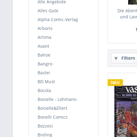
Alle Angebote
Alles Gute
Die Aben
und Lave
Alpha-Comic-Verlag
Arboris
Artima
Avant
Bahoe
Filtern
Bangro
Bastei
BD Must
NEU
Bocola
Boiselle - Löhmann
Boiselle&Ellert
Bonelli Comics
Bozzesi
Breling