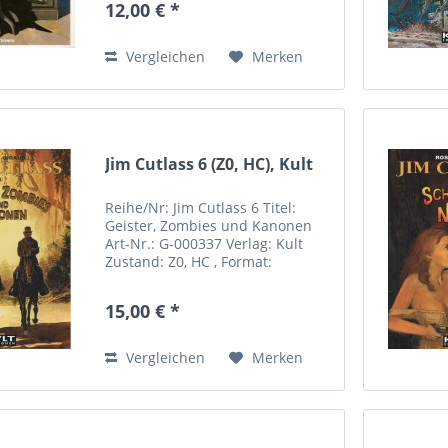
12,00 € *
Deutschland Rufen Sie uns an:
+49 (0)171-7939942...
Vergleichen
Merken
Jim Cutlass 6 (Z0, HC), Kult
Reihe/Nr: Jim Cutlass 6 Titel:
Geister, Zombies und Kanonen
Art-Nr.: G-000337 Verlag: Kult
Zustand: Z0, HC , Format:
Hardcover Autor(en): Giraud,
Rossi Inhalt: Hersteller: Kult
15,00 € *
Comics Sebastian Röpke
Riemannstrasse 31 04107
Leipzig...
Vergleichen
Merken