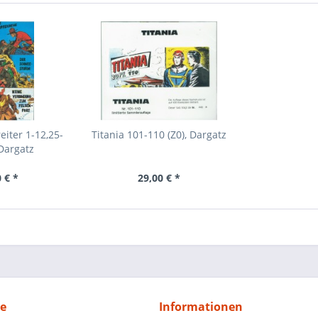
eiter 1-12,25-
Titania 101-110 (Z0), Dargatz
 Dargatz
 € *
29,00 € *
ce
Informationen