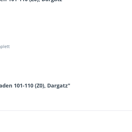
plett
den 101-110 (Z0), Dargatz"