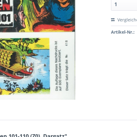
Vergleic
Artikel-Nr.:
n 101-110 (Z0), Dargatz"