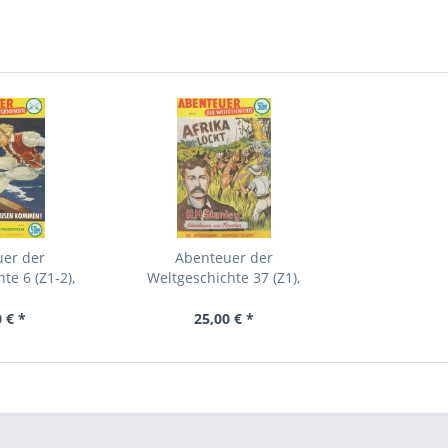
uer der
Abenteuer der
te 6 (Z1-2),
Weltgeschichte 37 (Z1),
ning
Lehning
 € *
25,00 € *