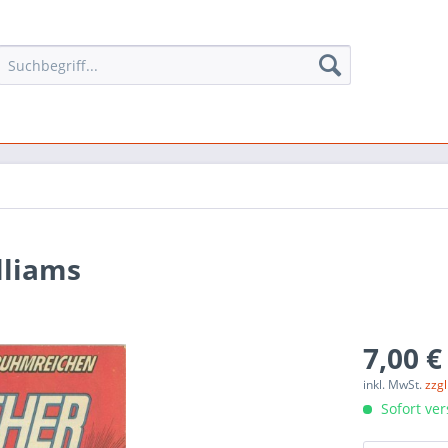
lliams
7,00 €
inkl. MwSt.
zzg
Sofort ver