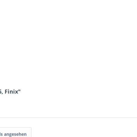
, Finix"
ls angesehen