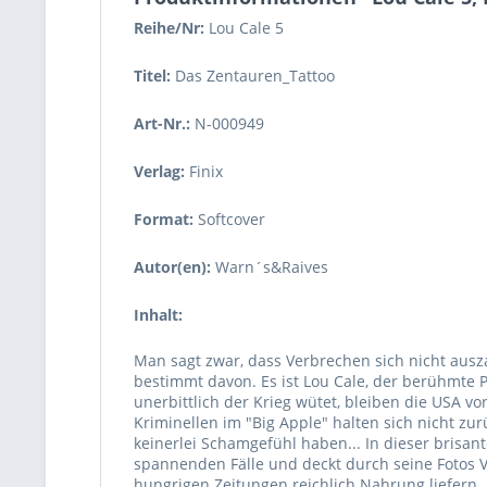
Reihe/Nr:
Lou Cale
5
Titel:
Das Zentauren_Tattoo
Art-Nr.:
N-000949
Verlag:
Finix
Format:
Softcover
Autor(en):
Warn´s&Raives
Inhalt:
Man sagt zwar, dass Verbrechen sich nicht ausza
bestimmt davon. Es ist Lou Cale, der berühmte 
unerbittlich der Krieg wütet, bleiben die USA v
Kriminellen im "Big Apple" halten sich nicht zur
keinerlei Schamgefühl haben... In dieser brisant
spannenden Fälle und deckt durch seine Fotos 
hungrigen Zeitungen reichlich Nahrung liefern.