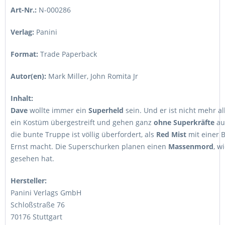
Art-Nr.:
N-000286
Verlag:
Panini
Format:
Trade Paperback
Autor(en):
Mark Miller, John Romita Jr
Inhalt:
Dave
wollte immer ein
Superheld
sein. Und er ist nicht mehr al
ein Kostüm übergestreift und gehen ganz
ohne Superkräfte
au
die bunte Truppe ist völlig überfordert, als
Red Mist
mit einer B
Ernst macht. Die Superschurken planen einen
Massenmord
, w
gesehen hat.
Hersteller:
Panini Verlags GmbH
Schloßstraße 76
70176 Stuttgart