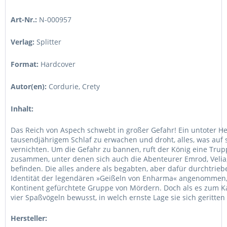
Art-Nr.:
N-000957
Verlag:
Splitter
Format:
Hardcover
Autor(en):
Cordurie, Crety
Inhalt:
Das Reich von Aspech schwebt in großer Gefahr! Ein untoter Hex
tausendjährigem Schlaf zu erwachen und droht, alles, was auf 
vernichten. Um die Gefahr zu bannen, ruft der König eine Tru
zusammen, unter denen sich auch die Abenteurer Emrod, Velia
befinden. Die alles andere als begabten, aber dafür durchtri
Identität der legendären »Geißeln von Enharma« angenommen,
Kontinent gefürchtete Gruppe von Mördern. Doch als es zum 
vier Spaßvögeln bewusst, in welch ernste Lage sie sich geritte
Hersteller: