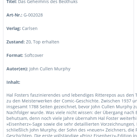
Titel:
Das Geheimnis des Beothuks
Art-Nr.:
G-002028
Verlag:
Carlsen
Zustand:
Z0
,
Top erhalten
Format:
Softcover
Autor(en):
John Cullen Murphy
Inhalt:
Hal Fosters faszinierendes und lebendiges Ritterepos aus den 
zu den Meisterwerken der Comic-Geschichte. Zwischen 1937 un
insgesamt 1788 Seiten gezeichnet, bevor John Cullen Murphy 
Nachfolger wurde. Was viele nicht wissen: der Übergang nach
behutsam, denn noch viele Jahre übernahm Hal Foster weiterhi
»Eisenherz«-Sage sowie die sehr detaillierten Vorzeichnungen.
schließlich John Murphy, der Sohn des »neuen« Zeichners, die 
Geschichten. Die erste vollständige »Prinz Eisenherz«-Edition i