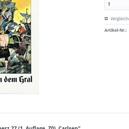
Vergleic
Artikel-Nr.:
rz 27 (1. Auflage, Z0), Carlsen"